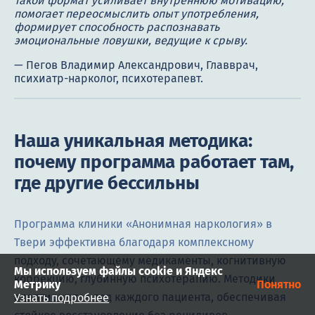
Такой формат усиливает внутреннюю мотивацию,
помогает переосмыслить опыт употребления,
формирует способность распознавать
эмоциональные ловушки, ведущие к срыву.
Наша уникальная методика:
почему программа работает там,
где другие бессильны
Программа клиники «Анонимная наркология» в
Твери эффективна благодаря комплексному
подходу, сочетающему медикаменты, когнитивную
Мы используем файлы cookie и Яндекс
коррекцию, глубинную психотерапию. Методики
Метрику
Понятно
адаптируются под каждого пациента, обеспечивая
Узнать подробнее