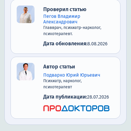
всех этапах реабилитации
Проверил статью
Результаты после прохождения
Пегов Владимир
программы
Александрович
Главврач, психиатр-нарколог,
Как начать лечение: 3 простых
психотерапевт.
шага к трезвости
Дата обновления:
8.08.2026
Наши уникальные преимущества
Список литературы
Автор статьи
Подварко Юрий Юрьевич
Психиатр, нарколог,
психотерапевт
Дата публикации:
28.07.2026