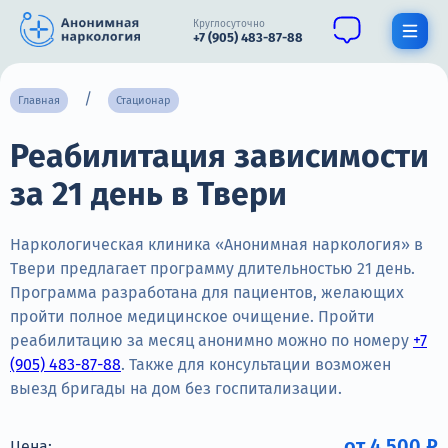
Круглосуточно
+7 (905) 483-87-88
Получить помощь специалиста
Главная
Стационар
Реабилитация зависимости
О нас
за 21 день в Твери
Наркомания
Алкоголизм
Наркологическая клиника «Анонимная наркология» в
Твери предлагает программу длительностью 21 день.
Нарколог
Программа разработана для пациентов, желающих
пройти полное медицинское очищение. Пройти
Стационар
реабилитацию за месяц анонимно можно по номеру
+7
(905) 483-87-88
. Также для консультации возможен
Психиатрия
выезд бригады на дом без госпитализации.
Цены
от 4 500 ₽
Цена: