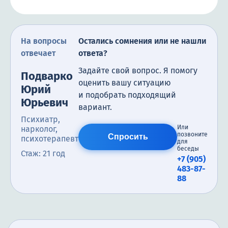
На вопросы
Остались сомнения или не нашли
отвечает
ответа?
Задайте свой вопрос. Я помогу
Подварко
оценить вашу ситуацию
Юрий
и подобрать подходящий
Юрьевич
вариант.
Психиатр,
Или
нарколог,
позвоните
Спросить
психотерапевт
для
беседы
Стаж: 21 год
+7 (905)
483-87-
88