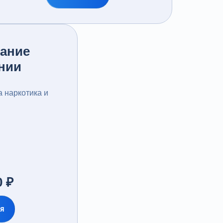
ание
нии
а наркотика и
 ₽
ся