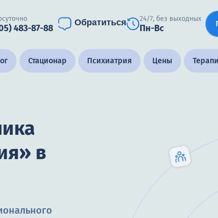
осуточно
24/7, без выходных
Обратиться
905) 483-87-88
Пн-Вс
ог
Стационар
Психиатрия
Цены
Терап
ника
ия» в
ионального