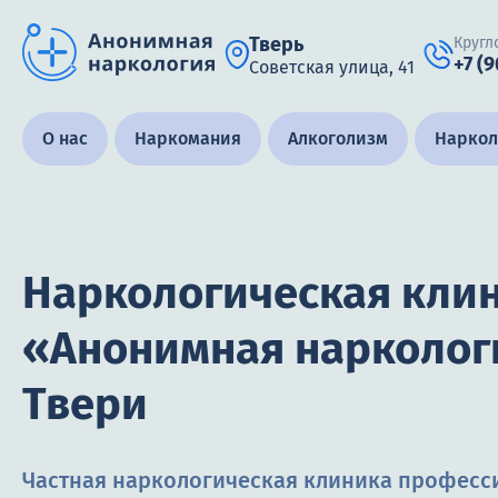
Тверь
Кругл
+7 (
Советская улица, 41
Получить помощь специалиста
О нас
Наркомания
Алкоголизм
Наркол
Круглосуточно, анонимно
Наркологическая кли
+7 (905) 483-87-88
Адрес call-центра
Тверь, Советская улица, 41
«Анонимная нарколог
Твери
Частная наркологическая клиника професс