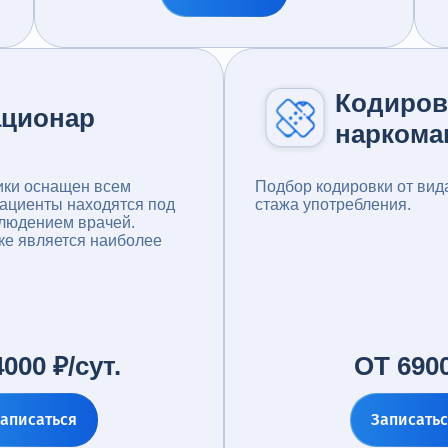
Кодиров
ационар
наркома
ики оснащен всем
Подбор кодировки от вид
ациенты находятся под
стажа употребления.
людением врачей.
ке является наиболее
000 ₽/сут.
ОТ 6900
аписаться
Записать