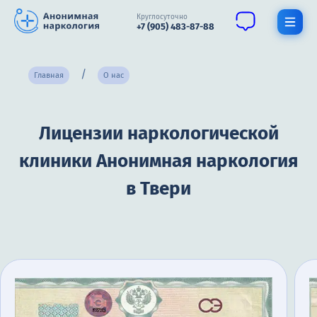
Круглосуточно
+7 (905) 483-87-88
Получить помощь специалиста
Главная
О нас
О нас
Лицензии наркологической
Наркомания
клиники Анонимная наркология
Алкоголизм
в Твери
Нарколог
Стационар
Психиатрия
Цены