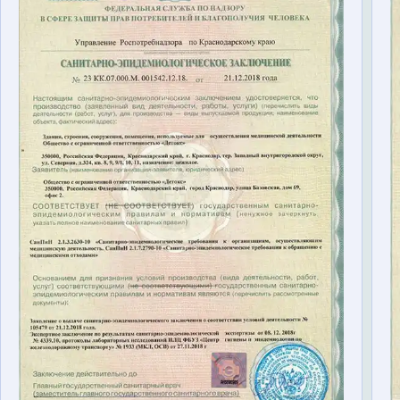
Терапия
Контакты
Круглосуточно, анонимно
+7 (905) 483-87-88
Адрес call-центра
Тверь, Советская улица, 41