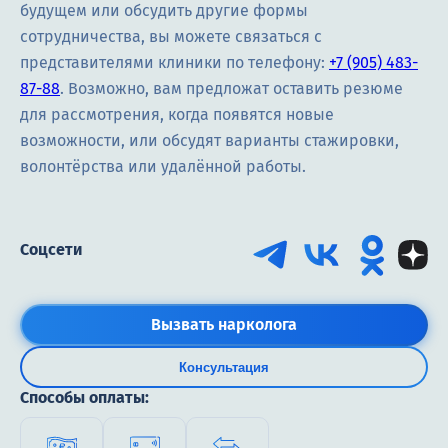
Терапия
будущем или обсудить другие формы
сотрудничества, вы можете связаться с
Контакты
представителями клиники по телефону:
+7 (905) 483-
87-88
. Возможно, вам предложат оставить резюме
для рассмотрения, когда появятся новые
возможности, или обсудят варианты стажировки,
волонтёрства или удалённой работы.
Круглосуточно, анонимно
+7 (905) 483-87-88
Адрес call-центра
Тверь, Советская улица, 41
Соцсети
Вызвать нарколога
Консультация
Способы оплаты: