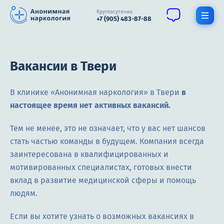
Круглосуточно
+7 (905) 483-87-88
Получить помощь специалиста
Вакансии в Твери
О нас
В клинике «Анонимная наркология» в Твери
в
Наркомания
настоящее время нет активных вакансий.
Алкоголизм
Тем не менее, это не означает, что у вас нет шансов
Нарколог
стать частью команды в будущем. Компания всегда
заинтересована в квалифицированных и
Стационар
мотивированных специалистах, готовых внести
вклад в развитие медицинской сферы и помощь
Психиатрия
людям.
Цены
Если вы хотите узнать о возможных вакансиях в