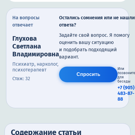
На вопросы
Остались сомнения или не нашли
отвечает
ответа?
Задайте свой вопрос. Я помогу
Глухова
оценить вашу ситуацию
Светлана
и подобрать подходящий
Владимировна
вариант.
Психиатр, нарколог,
Или
психотерапевт
позвонит
Спросить
для
Стаж: 32
беседы
+7 (905)
483-87-
88
Содержание статьи