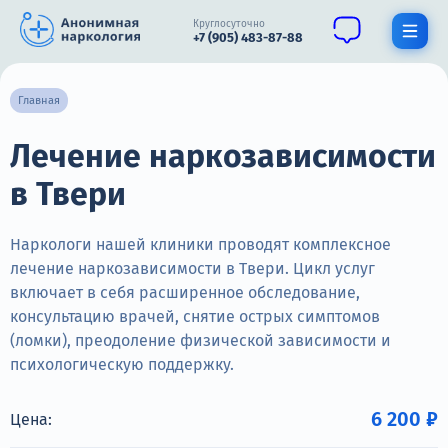
Круглосуточно
+7 (905) 483-87-88
Получить помощь специалиста
Главная
Лечение наркозависимости
О нас
в Твери
Наркомания
Алкоголизм
Наркологи нашей клиники проводят комплексное
лечение наркозависимости в Твери. Цикл услуг
Нарколог
включает в себя расширенное обследование,
консультацию врачей, снятие острых симптомов
Стационар
(ломки), преодоление физической зависимости и
психологическую поддержку.
Психиатрия
Цены
6 200 ₽
Цена: