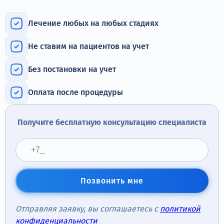
Терапия
Лечение любых на любых стадиях
Контакты
Не ставим на пациентов на учет
Без постановки на учет
Круглосуточно, анонимно
Оплата после процедуры
+7 (905) 483-87-88
Адрес call-центра
Получите бесплатную консультацию специалиста
Тверь, Советская улица, 41
Позвонить мне
Отправляя заявку, вы соглашаетесь с
политикой
конфиденциальности