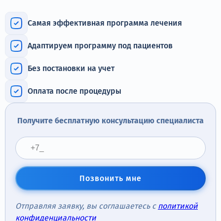
Терапия
Самая эффективная программа лечения
Контакты
Адаптируем программу под пациентов
Без постановки на учет
Круглосуточно, анонимно
Оплата после процедуры
+7 (905) 483-87-88
Адрес call-центра
Получите бесплатную консультацию специалиста
Тверь, Советская улица, 41
Позвонить мне
Отправляя заявку, вы соглашаетесь с
политикой
конфиденциальности