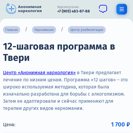
Круглосуточно
+7 (905) 483-87-88
Получить помощь специалиста
Главная
Наркомания
Центр реабилитации
12-шаговая программа в
О нас
Твери
Наркомания
Алкоголизм
Центр «Анонимная наркология»
в Твери предлагает
лечение по низким ценам. Программа «12 шагов» – это
Нарколог
широко используемая методика, которая была
изначально разработана для борьбы с алкоголизмом.
Стационар
Затем ее адаптировали и сейчас применяют для
терапии других видов наркомании.
Психиатрия
Цены
1 700 ₽
Цена: