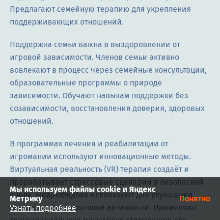
Предлагают семейную терапию для укрепления
поддерживающих отношений.
Поддержка семьи важна в выздоровлении от
игровой зависимости. Членов семьи активно
вовлекают в процесс через семейные консультации,
образовательные программы о природе
зависимости. Обучают навыкам поддержки без
созависимости, восстановления доверия, здоровых
отношений.
В программах лечения и реабилитации от
игромании используют инновационные методы.
Виртуальная реальность (VR) терапия создаёт и
прорабатывает стрессовые сценарии в безопасной
Мы используем файлы cookie и Яндекс
среде. Нейрофидбек используют для улучшения
Метрику
Понятно
саморегуляции мозговой активности. Применяют
Узнать подробнее