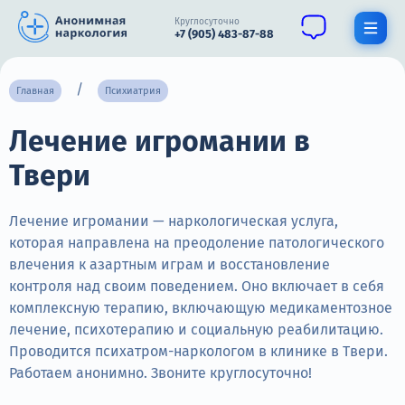
Круглосуточно
+7 (905) 483-87-88
Получить помощь специалиста
Главная
Психиатрия
Лечение игромании в
О нас
Твери
Наркомания
Алкоголизм
Лечение игромании — наркологическая услуга,
которая направлена на преодоление патологического
Нарколог
влечения к азартным играм и восстановление
контроля над своим поведением. Оно включает в себя
Стационар
комплексную терапию, включающую медикаментозное
лечение, психотерапию и социальную реабилитацию.
Психиатрия
Проводится психатром-наркологом в клинике в Твери.
Цены
Работаем анонимно. Звоните круглосуточно!