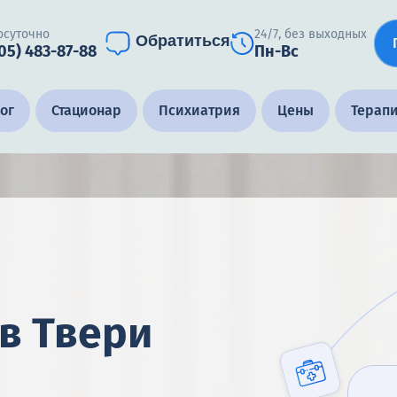
осуточно
24/7, без выходных
Обратиться
905) 483-87-88
Пн-Вс
ог
Стационар
Психиатрия
Цены
Терап
в Твери