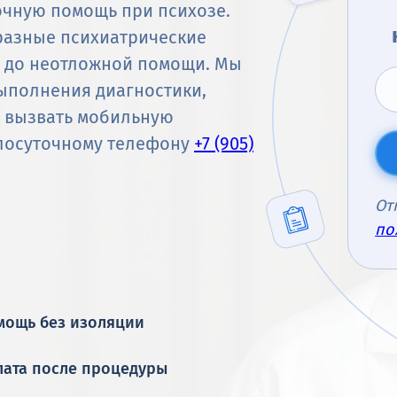
очную помощь при психозе.
разные психиатрические
я до неотложной помощи. Мы
ыполнения диагностики,
и вызвать мобильную
глосуточному телефону
+7 (905)
От
по
мощь без изоляции
лата после процедуры