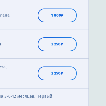
плана
1 800₽
я
2 250₽
еза,
2 250₽
острых
новке для
2 250₽
а 3-6-12 месяцев. Первый