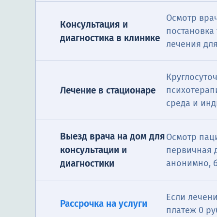
Осмотр врач
Консультация и
постановка
диагностика в клинике
лечения дл
Круглосуто
Лечение в стационаре
психотерапи
среда и ин
Выезд врача на дом для
Осмотр паци
консультации и
первичная 
анонимно, б
диагностики
Выезд врача, д
Психиатрическая помощь
симптомов. По
на дому
пациента.
Если лечени
Рассрочка на услуги
платеж 0 ру