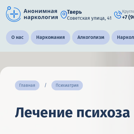
Тверь
Кругл
+7 (
Советская улица, 41
Получить помощь специалиста
О нас
Наркомания
Алкоголизм
Наркол
Круглосуточно, анонимно
+7 (905) 483-87-88
Адрес call-центра
Главная
Психиатрия
Тверь, Советская улица, 41
Лечение психоза 