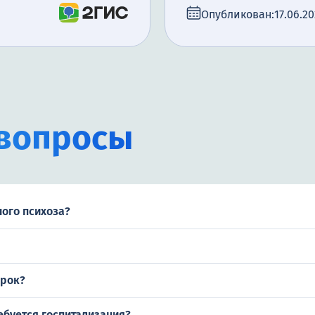
Опубликован:
17.06.2
вопросы
ого психоза?
срок?
ебуется госпитализация?