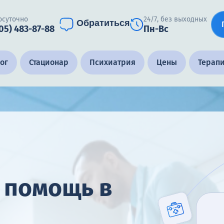
осуточно
24/7, без выходных
Обратиться
905) 483-87-88
Пн-Вс
ог
Стационар
Психиатрия
Цены
Терап
 помощь в