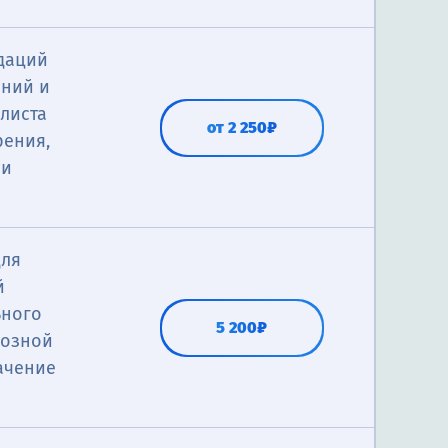
ндаций
аний и
листа
от 2 250₽
рения,
 и
для
й
ьного
5 200₽
тозной
ачение