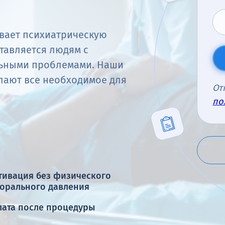
вает психиатрическую
тавляется людям с
ьными проблемами. Наши
елают все необходимое для
От
по
тивация без физического
морального давления
лата после процедуры