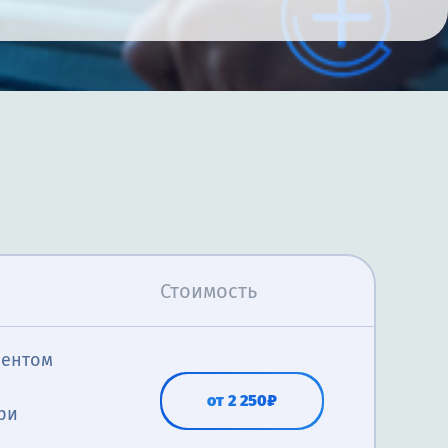
Стоимость
иентом
от 2 250₽
ри