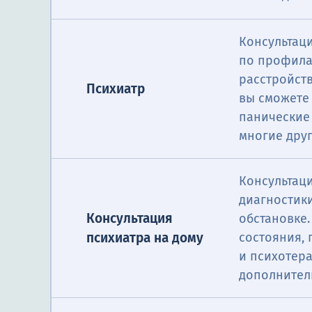
Консультац
по профила
расстройст
Психиатр
вы сможете 
панические 
многие друг
Консультаци
диагностик
Консультация
обстановке
психиатра на дому
состояния,
и психотер
дополнител