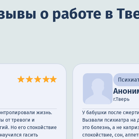
зывы о работе в Тв
Психиа
Анони
г.Тверь
контролировали жизнь.
У бабушки после смерти
ы от тревоги и
Вызвали психиатра на д
лгий. Но его спокойствие
это болезнь, а не капр
научился гасить
спокойствие, сон, аппет