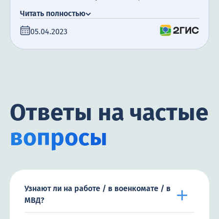
посещение психотерапевта. Я очень
Читать полностью
благодарна за поддержку, которую мы
05.04.2023
получили. Сегодня прошло уже полгода с того
момента, как мой муж закончил лечение, и я
счастлива сообщить, что он не пил алкоголь все
это время.
Ответы на частые
вопросы
Узнают ли на работе / в военкомате / в
МВД?