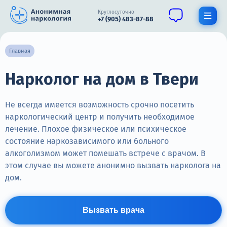
Круглосуточно
+7 (905) 483-87-88
Получить помощь специалиста
Главная
Нарколог на дом в Твери
О нас
Наркомания
Не всегда имеется возможность срочно посетить
наркологический центр и получить необходимое
Алкоголизм
лечение. Плохое физическое или психическое
состояние наркозависимого или больного
Нарколог
алкоголизмом может помешать встрече с врачом. В
Стационар
этом случае вы можете анонимно вызвать нарколога на
дом.
Психиатрия
Цены
Вызвать врача