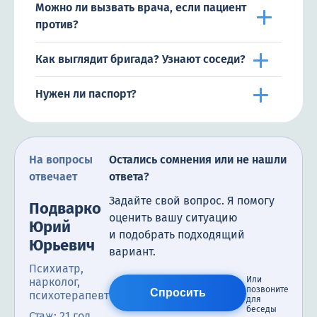
Можно ли вызвать врача, если пациент
против?
Как выглядит бригада? Узнают соседи?
Нужен ли паспорт?
На вопросы
Остались сомнения или не нашли
отвечает
ответа?
Задайте свой вопрос. Я помогу
Подварко
оценить вашу ситуацию
Юрий
и подобрать подходящий
Юрьевич
вариант.
Психиатр,
Или
нарколог,
позвоните
Спросить
психотерапевт
для
беседы
Стаж: 21 год