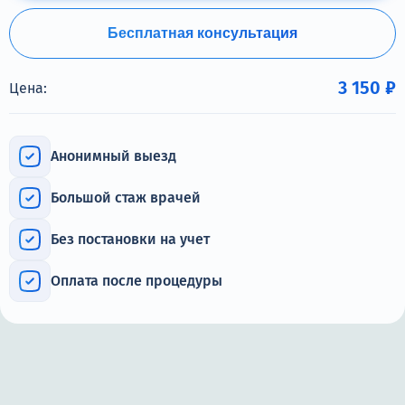
Терапия
Бесплатная консультация
Контакты
3 150 ₽
Цена:
Круглосуточно, анонимно
Анонимный выезд
+7 (905) 483-87-88
Большой стаж врачей
Адрес call-центра
Тверь, Советская улица, 41
Без постановки на учет
Оплата после процедуры