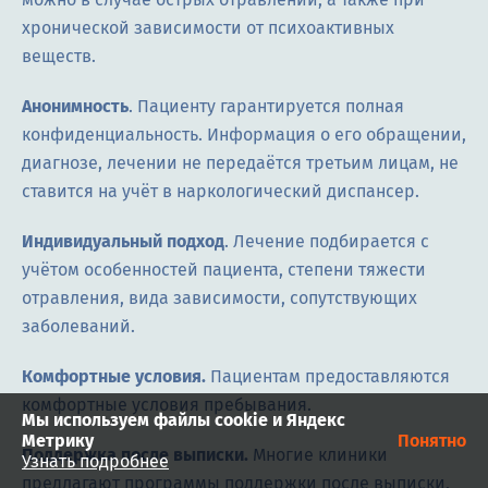
хронической зависимости от психоактивных
веществ.
Анонимность
. Пациенту гарантируется полная
конфиденциальность. Информация о его обращении,
диагнозе, лечении не передаётся третьим лицам, не
ставится на учёт в наркологический диспансер.
Индивидуальный подход
. Лечение подбирается с
учётом особенностей пациента, степени тяжести
отравления, вида зависимости, сопутствующих
заболеваний.
Комфортные условия.
Пациентам предоставляются
комфортные условия пребывания.
Мы используем файлы cookie и Яндекс
Метрику
Понятно
Поддержка после выписки.
Многие клиники
Узнать подробнее
предлагают программы поддержки после выписки,