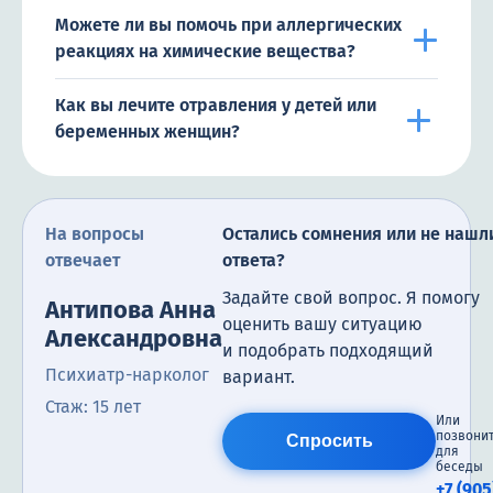
Можете ли вы помочь при аллергических
реакциях на химические вещества?
Как вы лечите отравления у детей или
беременных женщин?
На вопросы
Остались сомнения или не нашл
отвечает
ответа?
Задайте свой вопрос. Я помогу
Антипова Анна
оценить вашу ситуацию
Александровна
и подобрать подходящий
Психиатр-нарколог
вариант.
Стаж: 15 лет
Или
позвони
Спросить
для
беседы
+7 (905