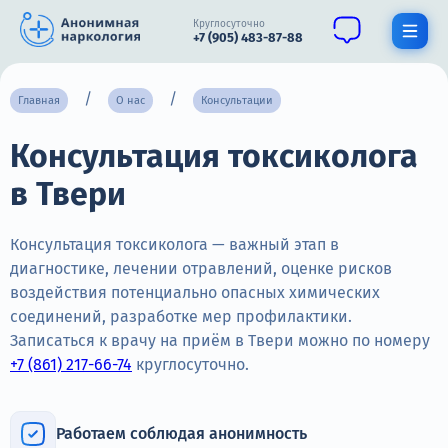
Круглосуточно
+7 (905) 483-87-88
Получить помощь специалиста
Главная
О нас
Консультации
Консультация токсиколога
О нас
в Твери
Наркомания
Алкоголизм
Консультация токсиколога — важный этап в
диагностике, лечении отравлений, оценке рисков
Нарколог
воздействия потенциально опасных химических
соединений, разработке мер профилактики.
Стационар
Записаться к врачу на приём в Твери можно по номеру
+7 (861) 217-66-74
круглосуточно.
Психиатрия
Цены
Работаем соблюдая анонимность